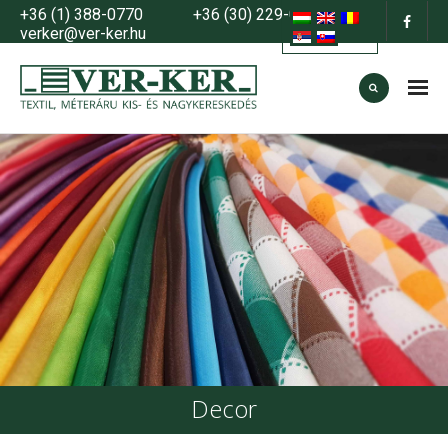
+36 (1) 388-0770
+36 (30) 229-0883
verker@ver-ker.hu
HOME
About us
products
- Seasonals
- Basics
- Decor
- Fashion
- Sales, offers, promotions
Decor
How to order