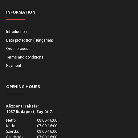
INFORMATION
Introduction
Data protection (Hungarian)
Order process
Terms and conditions
Payment
OPENING HOURS
Központi raktár:
1037 Budapest, Zay út 7.
Hétfő:
08:00-16:00
Kedd:
07:00-16:00
Szerda:
08:00-16:00
Csütörtök:
07:00-16:00