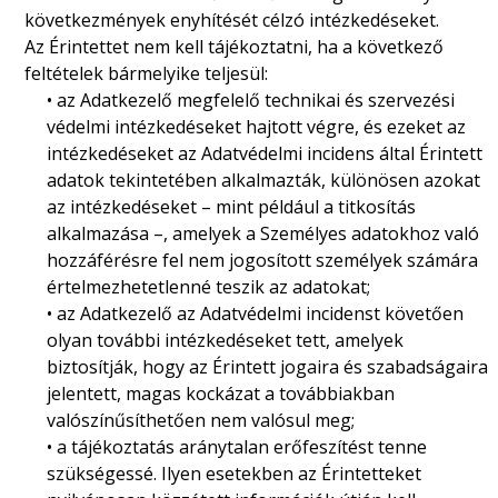
következmények enyhítését célzó intézkedéseket.
Az Érintettet nem kell tájékoztatni, ha a következő
feltételek bármelyike teljesül:
• az Adatkezelő megfelelő technikai és szervezési
védelmi intézkedéseket hajtott végre, és ezeket az
intézkedéseket az Adatvédelmi incidens által Érintett
adatok tekintetében alkalmazták, különösen azokat
az intézkedéseket – mint például a titkosítás
alkalmazása –, amelyek a Személyes adatokhoz való
hozzáférésre fel nem jogosított személyek számára
értelmezhetetlenné teszik az adatokat;
• az Adatkezelő az Adatvédelmi incidenst követően
olyan további intézkedéseket tett, amelyek
biztosítják, hogy az Érintett jogaira és szabadságaira
jelentett, magas kockázat a továbbiakban
valószínűsíthetően nem valósul meg;
• a tájékoztatás aránytalan erőfeszítést tenne
szükségessé. Ilyen esetekben az Érintetteket