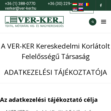
+36 (1) 388-0770
+36 (30) 229-0883
verker@ver-ker.hu
HOME
A VER-KER Kereskedelmi Korlátolt
About us
Felelősségű Társaság
products
- Seasonals
ADATKEZELÉSI TÁJÉKOZTATÓJA
- Basics
- Decor
- Fashion
Az adatkezelési tájékoztató célja
- Sales, offers, promotions
How to order