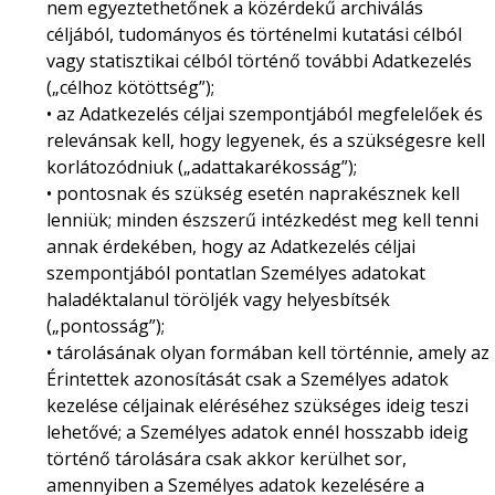
nem egyeztethetőnek a közérdekű archiválás
céljából, tudományos és történelmi kutatási célból
vagy statisztikai célból történő további Adatkezelés
(„célhoz kötöttség”);
• az Adatkezelés céljai szempontjából megfelelőek és
relevánsak kell, hogy legyenek, és a szükségesre kell
korlátozódniuk („adattakarékosság”);
• pontosnak és szükség esetén naprakésznek kell
lenniük; minden észszerű intézkedést meg kell tenni
annak érdekében, hogy az Adatkezelés céljai
szempontjából pontatlan Személyes adatokat
haladéktalanul töröljék vagy helyesbítsék
(„pontosság”);
• tárolásának olyan formában kell történnie, amely az
Érintettek azonosítását csak a Személyes adatok
kezelése céljainak eléréséhez szükséges ideig teszi
lehetővé; a Személyes adatok ennél hosszabb ideig
történő tárolására csak akkor kerülhet sor,
amennyiben a Személyes adatok kezelésére a