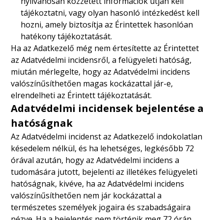
nyilvánosan közzétett információk útján kell
tájékoztatni, vagy olyan hasonló intézkedést kell
hozni, amely biztosítja az Érintettek hasonlóan
hatékony tájékoztatását.
Ha az Adatkezelő még nem értesítette az Érintettet
az Adatvédelmi incidensről, a felügyeleti hatóság,
miután mérlegelte, hogy az Adatvédelmi incidens
valószínűsíthetően magas kockázattal jár-e,
elrendelheti az Érintett tájékoztatását.
Adatvédelmi incidensek bejelentése a
hatóságnak
Az Adatvédelmi incidenst az Adatkezelő indokolatlan
késedelem nélkül, és ha lehetséges, legkésőbb 72
órával azután, hogy az Adatvédelmi incidens a
tudomására jutott, bejelenti az illetékes felügyeleti
hatóságnak, kivéve, ha az Adatvédelmi incidens
valószínűsíthetően nem jár kockázattal a
természetes személyek jogaira és szabadságaira
nézve. Ha a bejelentés nem történik meg 72 órán