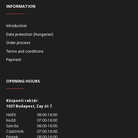
INFORMATION
Introduction
Data protection (Hungarian)
Order process
Terms and conditions
Payment
OPENING HOURS
Központi raktár:
1037 Budapest, Zay út 7.
Hétfő:
08:00-16:00
Kedd:
07:00-16:00
Szerda:
08:00-16:00
Csütörtök:
07:00-16:00
Péntek:
08:00-16:00