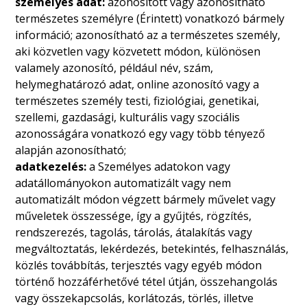
személyes adat:
azonosított vagy azonosítható
természetes személyre (Érintett) vonatkozó bármely
információ; azonosítható az a természetes személy,
aki közvetlen vagy közvetett módon, különösen
valamely azonosító, például név, szám,
helymeghatározó adat, online azonosító vagy a
természetes személy testi, fiziológiai, genetikai,
szellemi, gazdasági, kulturális vagy szociális
azonosságára vonatkozó egy vagy több tényező
alapján azonosítható;
adatkezelés:
a Személyes adatokon vagy
adatállományokon automatizált vagy nem
automatizált módon végzett bármely művelet vagy
műveletek összessége, így a gyűjtés, rögzítés,
rendszerezés, tagolás, tárolás, átalakítás vagy
megváltoztatás, lekérdezés, betekintés, felhasználás,
közlés továbbítás, terjesztés vagy egyéb módon
történő hozzáférhetővé tétel útján, összehangolás
vagy összekapcsolás, korlátozás, törlés, illetve