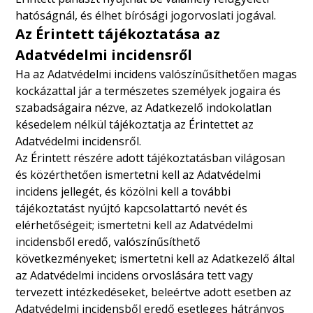
hatóságnál, és élhet bírósági jogorvoslati jogával.
Az Érintett tájékoztatása az
Adatvédelmi incidensről
Ha az Adatvédelmi incidens valószínűsíthetően magas
kockázattal jár a természetes személyek jogaira és
szabadságaira nézve, az Adatkezelő indokolatlan
késedelem nélkül tájékoztatja az Érintettet az
Adatvédelmi incidensről.
Az Érintett részére adott tájékoztatásban világosan
és közérthetően ismertetni kell az Adatvédelmi
incidens jellegét, és közölni kell a további
tájékoztatást nyújtó kapcsolattartó nevét és
elérhetőségeit; ismertetni kell az Adatvédelmi
incidensből eredő, valószínűsíthető
következményeket; ismertetni kell az Adatkezelő által
az Adatvédelmi incidens orvoslására tett vagy
tervezett intézkedéseket, beleértve adott esetben az
Adatvédelmi incidensből eredő esetleges hátrányos