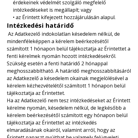
érdekeinek védelmét szolgáló megfelelő
intézkedéseket is megállapít; vagy
• az Érintett kifejezett hozzájárulásán alapul.
Intézkedési határidő
Az Adatkezelő indokolatlan késedelem nélkül, de
mindenféleképpen a kérelem beérkezésétől
számított 1 hónapon belül tájékoztatja az Érintettet a
fenti kérelmek nyomán hozott intézkedésekről.
Szükség esetén a fenti határidő 2 hónappal
meghosszabbítható. A határidő meghosszabbításáról
az Adatkezelő a késedelem okainak megjelölésével a
kérelem kézhezvételétől számított 1 hónapon belül
tájékoztatja az Érintettet.
Ha az Adatkezelő nem tesz intézkedéseket az Érintett
kérelme nyomán, késedelem nélkül, de legkésőbb a
kérelem beérkezésétől számított egy hónapon belül
tájékoztatja az Érintettet az intézkedés
elmaradásának okairól, valamint arról, hogy az
Érintett panaszt nyújthat be valamely felügyeleti