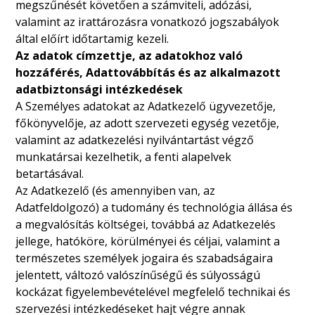
megszűnését követően a számviteli, adózási,
valamint az irattározásra vonatkozó jogszabályok
által előírt időtartamig kezeli.
Az adatok címzettje, az adatokhoz való
hozzáférés, Adattovábbítás és az alkalmazott
adatbiztonsági intézkedések
A Személyes adatokat az Adatkezelő ügyvezetője,
főkönyvelője, az adott szervezeti egység vezetője,
valamint az adatkezelési nyilvántartást végző
munkatársai kezelhetik, a fenti alapelvek
betartásával.
Az Adatkezelő (és amennyiben van, az
Adatfeldolgozó) a tudomány és technológia állása és
a megvalósítás költségei, továbbá az Adatkezelés
jellege, hatóköre, körülményei és céljai, valamint a
természetes személyek jogaira és szabadságaira
jelentett, változó valószínűségű és súlyosságú
kockázat figyelembevételével megfelelő technikai és
szervezési intézkedéseket hajt végre annak