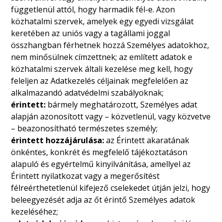
függetlenül attól, hogy harmadik fél-e. Azon
közhatalmi szervek, amelyek egy egyedi vizsgálat
keretében az uniós vagy a tagállami joggal
összhangban férhetnek hozzá Személyes adatokhoz,
nem minősülnek címzettnek; az említett adatok e
közhatalmi szervek általi kezelése meg kell, hogy
feleljen az Adatkezelés céljainak megfelelően az
alkalmazandó adatvédelmi szabályoknak;
érintett:
bármely meghatározott, Személyes adat
alapján azonosított vagy – közvetlenül, vagy közvetve
– beazonosítható természetes személy;
érintett hozzájárulása:
az Érintett akaratának
önkéntes, konkrét és megfelelő tájékoztatáson
alapuló és egyértelmű kinyilvánítása, amellyel az
Érintett nyilatkozat vagy a megerősítést
félreérthetetlenül kifejező cselekedet útján jelzi, hogy
beleegyezését adja az őt érintő Személyes adatok
kezeléséhez;