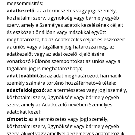
megsemmisítés;
adatkezelő:
az a természetes vagy jogi személy,
közhatalmi szerv, ügynökség vagy bármely egyéb
szerv, amely a Személyes adatok kezelésének céljait
és eszközeit önállóan vagy másokkal együtt
meghatározza; ha az Adatkezelés céljait és eszközeit
az uniós vagy a tagállami jog határozza meg, az
adatkezelőt vagy az adatkezelő kijelölésére
vonatkozó különös szempontokat az uniós vagy a
tagállami jog is meghatározhatja;
adattovábbítás:
az adat meghatározott harmadik
személy számára történő hozzáférhetővé tétele;
adatfeldolgozó:
az a természetes vagy jogi személy,
közhatalmi szerv, ügynökség vagy bármely egyéb
szerv, amely az Adatkezelő nevében Személyes
adatokat kezel;
címzett:
az a természetes vagy jogi személy,
közhatalmi szerv, ügynökség vagy bármely egyéb
szerv, akivel vagy amellyel a Személyes adatot közlik,