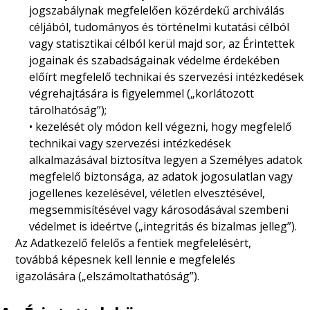
jogszabálynak megfelelően közérdekű archiválás
céljából, tudományos és történelmi kutatási célból
vagy statisztikai célból kerül majd sor, az Érintettek
jogainak és szabadságainak védelme érdekében
előírt megfelelő technikai és szervezési intézkedések
végrehajtására is figyelemmel („korlátozott
tárolhatóság”);
• kezelését oly módon kell végezni, hogy megfelelő
technikai vagy szervezési intézkedések
alkalmazásával biztosítva legyen a Személyes adatok
megfelelő biztonsága, az adatok jogosulatlan vagy
jogellenes kezelésével, véletlen elvesztésével,
megsemmisítésével vagy károsodásával szembeni
védelmet is ideértve („integritás és bizalmas jelleg”).
Az Adatkezelő felelős a fentiek megfelelésért,
továbbá képesnek kell lennie e megfelelés
igazolására („elszámoltathatóság”).