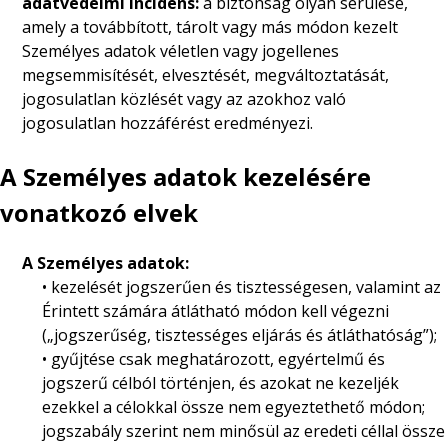
adatvédelmi incidens:
a biztonság olyan sérülése,
amely a továbbított, tárolt vagy más módon kezelt
Személyes adatok véletlen vagy jogellenes
megsemmisítését, elvesztését, megváltoztatását,
jogosulatlan közlését vagy az azokhoz való
jogosulatlan hozzáférést eredményezi.
A Személyes adatok kezelésére
vonatkozó elvek
A Személyes adatok:
• kezelését jogszerűen és tisztességesen, valamint az
Érintett számára átlátható módon kell végezni
(„jogszerűség, tisztességes eljárás és átláthatóság”);
• gyűjtése csak meghatározott, egyértelmű és
jogszerű célból történjen, és azokat ne kezeljék
ezekkel a célokkal össze nem egyeztethető módon;
jogszabály szerint nem minősül az eredeti céllal össze