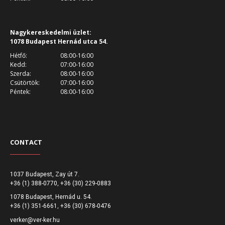
Nagykereskedelmi üzlet:
1078 Budapest Hernád utca 54.
Hétfő:
08:00-16:00
Kedd:
07:00-16:00
Szerda:
08:00-16:00
Csütörtök:
07:00-16:00
Péntek:
08:00-16:00
CONTACT
1037 Budapest, Zay út 7.
,
+36 (1) 388-0770
+36 (30) 229-0883
1078 Budapest, Hernád u. 54.
,
+36 (1) 351-6661
+36 (30) 678-0476
verker@ver-ker.hu