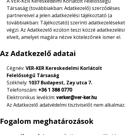
A VER-KER Kereskedelmi Korlátolt Felelősségű
Contact
Társaság (továbbiakban: Adatkezelő) szerződéses
partnereivel a jelen adatkezelési tájékoztató (a
továbbiakban: Tájékoztató) szerinti adatkezeléseket
végzi. Az Adatkezelő ezúton teszi közzé adatkezelési
elveit, amelyet magára nézve kötelezőnek ismer el.
Az Adatkezelő adatai
Cégnév:
VER-KER Kereskedelmi Korlátolt
Felelősségű Társaság
Székhely:
1037 Budapest, Zay utca 7.
Telefonszám:
+36 1 388 0770
Elektronikus levélcím:
verker@ver-ker.hu
Az Adatkezelő adatvédelmi tisztviselőt nem alkalmaz.
Fogalom meghatározások