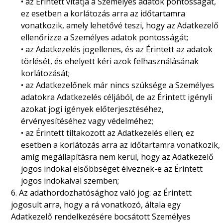
• az Érintett vitatja a Személyes adatok pontosságát,
ez esetben a korlátozás arra az időtartamra
vonatkozik, amely lehetővé teszi, hogy az Adatkezelő
ellenőrizze a Személyes adatok pontosságát;
• az Adatkezelés jogellenes, és az Érintett az adatok
törlését, és ehelyett kéri azok felhasználásának
korlátozását;
• az Adatkezelőnek már nincs szüksége a Személyes
adatokra Adatkezelés céljából, de az Érintett igényli
azokat jogi igények előterjesztéséhez,
érvényesítéséhez vagy védelméhez;
• az Érintett tiltakozott az Adatkezelés ellen; ez
esetben a korlátozás arra az időtartamra vonatkozik,
amíg megállapításra nem kerül, hogy az Adatkezelő
jogos indokai elsőbbséget élveznek-e az Érintett
jogos indokaival szemben;
6. Az adathordozhatósághoz való jog: az Érintett
jogosult arra, hogy a rá vonatkozó, általa egy
Adatkezelő rendelkezésére bocsátott Személyes